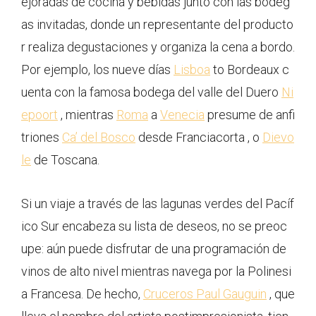
ejoradas de cocina y bebidas junto con las bodeg
as invitadas, donde un representante del producto
r realiza degustaciones y organiza la cena a bordo.
Por ejemplo, los nueve días
Lisboa
to Bordeaux c
uenta con la famosa bodega del valle del Duero
Ni
epoort
, mientras
Roma
a
Venecia
presume de anfi
triones
Ca’ del Bosco
desde Franciacorta , o
Dievo
le
de Toscana.
Si un viaje a través de las lagunas verdes del Pacíf
ico Sur encabeza su lista de deseos, no se preoc
upe: aún puede disfrutar de una programación de
vinos de alto nivel mientras navega por la Polinesi
a Francesa. De hecho,
Cruceros Paul Gauguin
, que