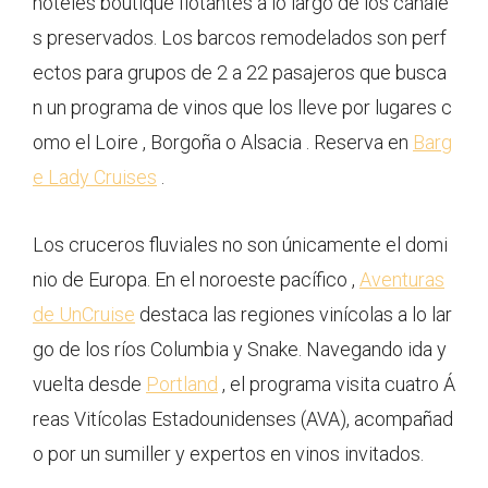
hoteles boutique flotantes a lo largo de los canale
s preservados. Los barcos remodelados son perf
ectos para grupos de 2 a 22 pasajeros que busca
n un programa de vinos que los lleve por lugares c
omo el Loire , Borgoña o Alsacia . Reserva en
Barg
e Lady Cruises
.
Los cruceros fluviales no son únicamente el domi
nio de Europa. En el noroeste pacífico ,
Aventuras
de UnCruise
destaca las regiones vinícolas a lo lar
go de los ríos Columbia y Snake. Navegando ida y
vuelta desde
Portland
, el programa visita cuatro Á
reas Vitícolas Estadounidenses (AVA), acompañad
o por un sumiller y expertos en vinos invitados.