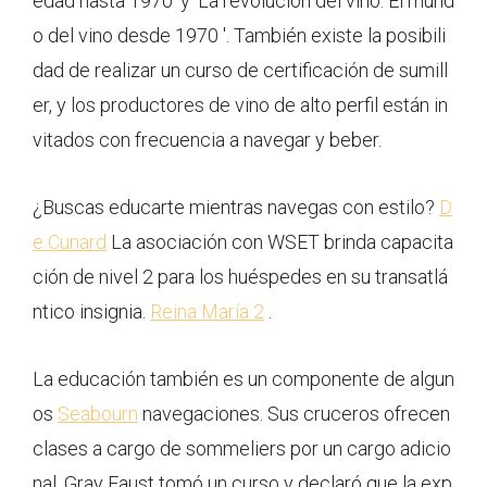
edad hasta 1970' y 'La revolución del vino: El mund
o del vino desde 1970 '. También existe la posibili
dad de realizar un curso de certificación de sumill
er, y los productores de vino de alto perfil están in
vitados con frecuencia a navegar y beber.
¿Buscas educarte mientras navegas con estilo?
D
e Cunard
La asociación con WSET brinda capacita
ción de nivel 2 para los huéspedes en su transatlá
ntico insignia.
Reina María 2
.
La educación también es un componente de algun
os
Seabourn
navegaciones. Sus cruceros ofrecen
clases a cargo de sommeliers por un cargo adicio
nal. Gray Faust tomó un curso y declaró que la exp