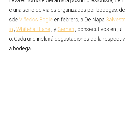
lleva el nombre del artista postimpresionista, tien
e una serie de viajes organizados por bodegas: de
sde
Viñedos Bogle
en febrero, a De Napa
Salvestr
in
,
Whitehall Lane
, y
Semen
, consecutivos en juli
o. Cada uno incluirá degustaciones de la respectiv
a bodega.