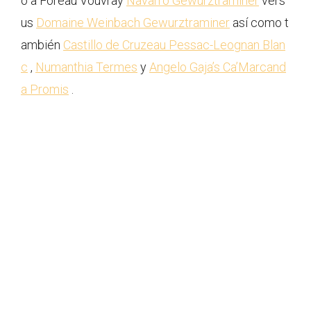
o a Foreau Vouvray
Navarro Gewürztraminer
vers
us
Domaine Weinbach Gewurztraminer
así como t
ambién
Castillo de Cruzeau Pessac-Leognan Blan
c
,
Numanthia Termes
y
Angelo Gaja’s Ca’Marcand
a Promis
.